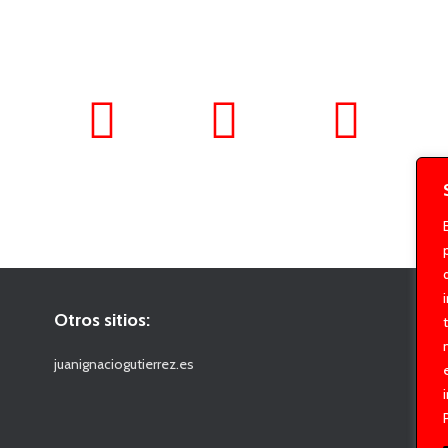
Otros sitios:
juanignaciogutierrez.es