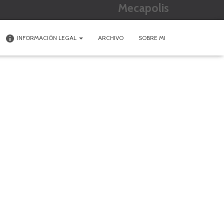
Mecapolis
INFORMACIÓN LEGAL
ARCHIVO
SOBRE MI
olivos, nogales, campos de trigo y pinares, a medida que se acercan...