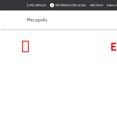
MECAPOLIS
INFORMACIÓN LEGAL
ARCHIVO
Sobre 
Mecapolis
E
29 noviembre, 2025
/
a tierra de Mazarambroz es como uno espera que sea. Los caminos