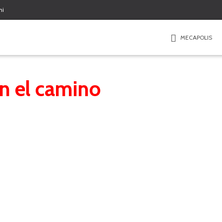
mi
MECAPOLIS
n el camino
La tierra de don Quijote
 para caballeros andantes avanzan entrecruzándose una y otra vez entre 