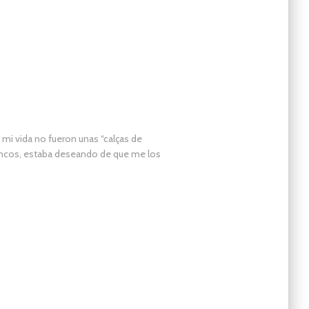
mi vida no fueron unas “calças de
lancos, estaba deseando de que me los