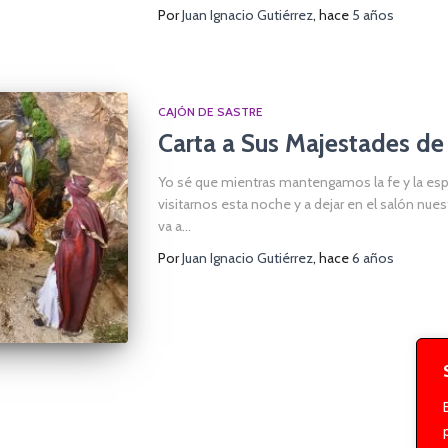
Por
Juan Ignacio Gutiérrez
, hace
5 años
CAJÓN DE SASTRE
Carta a Sus Majestades de
Yo sé que mientras mantengamos la fe y la espe
visitarnos esta noche y a dejar en el salón nu
va a…
Por
Juan Ignacio Gutiérrez
, hace
6 años